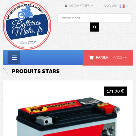
PARAMÈTRES
LANGUES :
PANIER :
-VIDE-
Basculer
PRODUITS
STARS
la
navigation
171,00 €