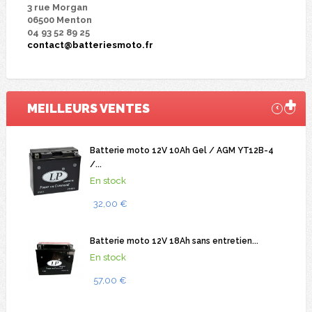
3 rue Morgan
06500 Menton
04 93 52 89 25
contact@batteriesmoto.fr
MEILLEURS
VENTES
‹
›
Batterie moto 12V 10Ah Gel / AGM YT12B-4
/...
En stock
32,00 €
Batterie moto 12V 18Ah sans entretien...
En stock
57,00 €