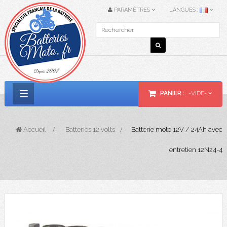
PARAMÈTRES
LANGUES :
PANIER :
-VIDE-
Basculer
la
Accueil
>
Batteries 12 volts
>
Batterie moto 12V / 24Ah avec
navigation
entretien 12N24-4