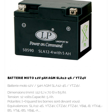
BATTERIE MOTO 12V 5AH AGM SLA12-4S / YTZ4V
Batterie moto 12V / 5aH AGM SLA12-4S / YTZ4V.
Dimensions (mm): 112 (L) x 70 (l) x 85 (h).
Tension: 12 volts.Capacité: 5 Ah.
Polarités: [-+] (quand les bornes sont devant vous).
Equivalences: SLA12-4S, YTZ4V, CTZ4V, FTZ4V, YB4L-B, YTX4L-
BS, YT4L-BS, YB4L-A...