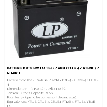
BATTERIE MOTO 12V 10AH GEL / AGM YT12B-4 / GT12B-4 /
LT12B-4
Batterie moto 12V / 10Ah Gel / AGM YT12B-4 / GT12B-4 / LT12B-
4
Dimensions (mm): 150 (L) x 70 (l) x 130 (h).
Tension: 12 volts. Capacité:10 Ah.
Polarités: [+-] (quand les bornes sont devant vous).
Equivalences: YT12B, CT12B-4, CT12B4, FT12B-4, FT12B4, YT12B-
BS.