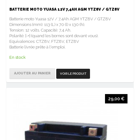
BATTERIE MOTO YUASA 12V 7,4AH AGM YTZ8V / GTZ8V
Batterie moto Yuasa 12V / 7,4Ah AGM YTZ8V / GTZ8V
Dimensions (mm): 113 (L) x 70 (l) x 130 (h).
Tension: 12 volts. Capacité: 7,4 Ah.
Polarité: [-+] (quand les bornes sont devant vous).
Equivalences: CTZ8V, FTZ8V, ETZ8V
Batterie livrée prête à l'emploi.
En stock
AJOUTER AU PANIER
VOIR LE PRODUIT
29,00 €