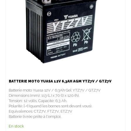
BATTERIE MOTO YUASA 12V 6,3AH AGM YTZ7V / GTZ7V
Batterie moto Yuasa 12V / 6,3Ah Gel YTZ7V / GTZ7V
Dimensions (mm): 113 (L) x 70 (l) x 120 (h).
Tension: 12 volts. Capacité: 6,3 Ah.
Polarité: [-+] (quand les bornes sont devant vous).
Equivalences: CTZ7V, FTZ7V, ETZ7V
Batterie livrée prête à l'emploi.
En stock