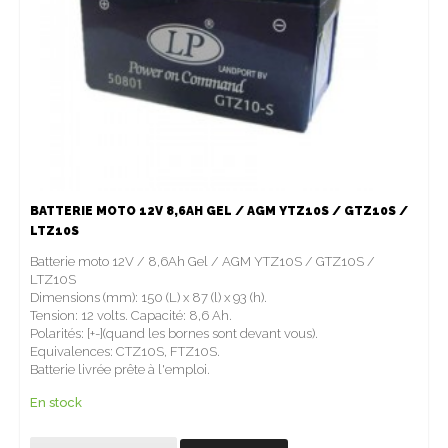
BATTERIE MOTO 12V 8,6AH GEL / AGM YTZ10S / GTZ10S /
LTZ10S
Batterie moto 12V / 8,6Ah Gel / AGM YTZ10S / GTZ10S /
LTZ10S
Dimensions (mm): 150 (L) x 87 (l) x 93 (h).
Tension: 12 volts. Capacité: 8,6 Ah.
Polarités: [+-](quand les bornes sont devant vous).
Equivalences: CTZ10S, FTZ10S.
Batterie livrée prête à l'emploi.
En stock