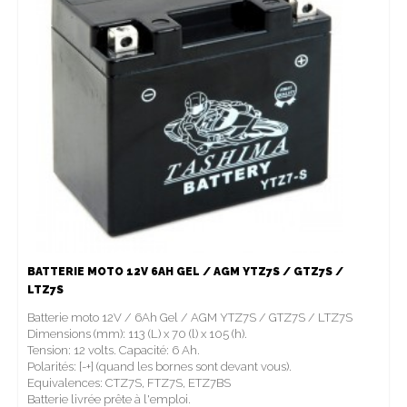
BATTERIE MOTO 12V 6AH GEL / AGM YTZ7S / GTZ7S /
LTZ7S
Batterie moto 12V / 6Ah Gel / AGM YTZ7S / GTZ7S / LTZ7S
Dimensions (mm): 113 (L) x 70 (l) x 105 (h).
Tension: 12 volts. Capacité: 6 Ah.
Polarités: [-+] (quand les bornes sont devant vous).
Equivalences: CTZ7S, FTZ7S, ETZ7BS
Batterie livrée prête à l'emploi.