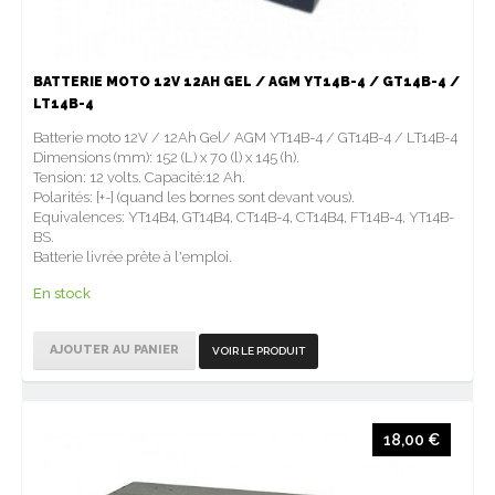
BATTERIE MOTO 12V 12AH GEL / AGM YT14B-4 / GT14B-4 /
LT14B-4
Batterie moto 12V / 12Ah Gel/ AGM YT14B-4 / GT14B-4 / LT14B-4
Dimensions (mm): 152 (L) x 70 (l) x 145 (h).
Tension: 12 volts. Capacité:12 Ah.
Polarités: [+-] (quand les bornes sont devant vous).
Equivalences: YT14B4, GT14B4, CT14B-4, CT14B4, FT14B-4, YT14B-
BS.
Batterie livrée prête à l'emploi.
En stock
AJOUTER AU PANIER
VOIR LE PRODUIT
18,00 €