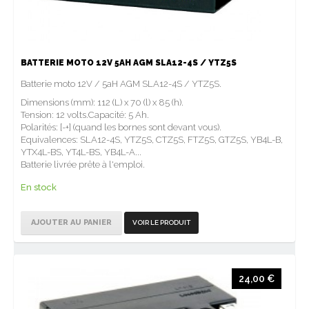
BATTERIE MOTO 12V 5AH AGM SLA12-4S / YTZ5S
Batterie moto 12V / 5aH AGM SLA12-4S / YTZ5S.
Dimensions (mm): 112 (L) x 70 (l) x 85 (h).
Tension: 12 volts.Capacité: 5 Ah.
Polarités: [-+] (quand les bornes sont devant vous).
Equivalences: SLA12-4S, YTZ5S, CTZ5S, FTZ5S, GTZ5S, YB4L-B,
YTX4L-BS, YT4L-BS, YB4L-A...
Batterie livrée prête à l'emploi.
En stock
AJOUTER AU PANIER
VOIR LE PRODUIT
24,00 €