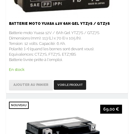
BATTERIE MOTO YUASA 12V 6AH GEL YTZ7S / GTZ7S
Batterie moto Yuasa 12V / 6Ah Gel YTZ7S / GTZ7S
Dimensions (mm): 113 (L) x 70 (l) x 105 (h).
Tension: 12 volts. Capacité: 6 Ah.
Polarité: [-+] (quand les bornes sont devant vous).
Equivalences: CTZ7S, FTZ7S, ETZ7BS
Batterie livrée prête à l'emploi.
En stock
AJOUTER AU PANIER
VOIR LE PRODUIT
NOUVEAU
69,00 €