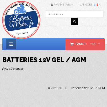
PARAMÈTRES
LANGUES :
PANIER :
-VIDE-
Basculer
la
BATTERIES 12V GEL / AGM
navigation
Il y a 19 produits
Accueil
>
Batteries 12V Gel / AGM