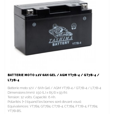
BATTERIE MOTO 12V 6AH GEL / AGM YT7B-4 / GT7B-4 /
LT7B-4
Batterie moto 12V / 6Ah Gel / AGM YT7B-4 / GT7B-4 / LT7B-4
Dimensions (mm): 150 (L) x 65 (l) x 93 (h).
Tension: 12 volts. Capacité: 6 Ah.
Polarités: [+-] (quand les bornes sont devant vous).
Equivalences: YT7B4, GT7B4, CT7B-4, CT7B4, FT7B-4, FT7B4,
YT7B-BS.