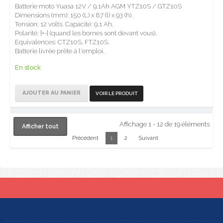
Batterie moto Yuasa 12V / 9,1Ah AGM YTZ10S / GTZ10S
Dimensions (mm): 150 (L) x 87 (l) x 93 (h).
Tension: 12 volts. Capacité: 9,1 Ah.
Polarité: [+-] (quand les bornes sont devant vous).
Equivalences: CTZ10S, FTZ10S.
Batterie livrée prête à l'emploi.
En stock
AJOUTER AU PANIER
VOIR LE PRODUIT
Affichage 1 - 12 de 19 éléments
Afficher tout
Précédent
1
2
Suivant