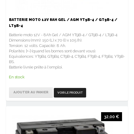
BATTERIE MOTO 12V 8AH GEL / AGM YT9B-4 / GT9B-4 /
LT9B-4
Batterie moto 12V - 8Ah Gel / AGM YT9B-4 / GT9B-4 / LT9B-4
Dimensions (mm): 150 (L) x 70 (l) x 105 (h).
Tension: 12 volts. Capacité: 8 Ah.
Polarités: [+-] (quand les bornes sont devant vous).
Equivalences: YT9B4, GT9B4, CT9B-4, CT9B4, FT9B-4, FT9B4, YT9B-
BS.
Batterie livrée prête à l'emploi.
En stock
AJOUTER AU PANIER
VOIR LE PRODUIT
32,00 €