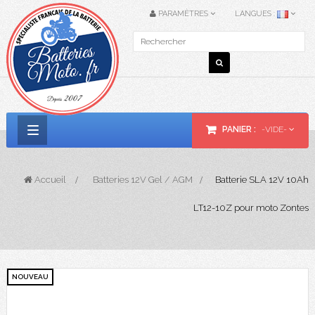
PARAMÈTRES
LANGUES :
PANIER :
-VIDE-
Basculer
la
Accueil
>
Batteries 12V Gel / AGM
>
Batterie SLA 12V 10Ah
navigation
LT12-10Z pour moto Zontes
NOUVEAU