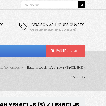
ES
LIVRAISON 48H JOURS OUVRÉS
(délai généralement constaté)
PANIER :
-VIDE-
olts Renforcées
>
Batterie Jet-ski 12V / 19Ah YB16CL-B (S) /
LB16CL-B (S)
9AH YB16CL-B (S) / LB16CL-B