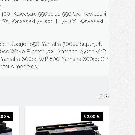
..
S 400, Kawasaki 550cc JS 550 SX, Kawasaki
 SX, Kawasaki 750cc JH 750 Xi, Kawasaki
cc Superjet 650, Yamaha 700cc Superjet,
00cc Wave Blaster 700, Yamaha 750cc VXR
0, Yamaha 800cc WP 800, Yamaha 800cc GP
tous modèles...
‹
›
,00 €
62,00 €