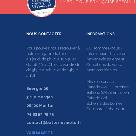
LA BOUTIQUE FRANÇAISE SPÉCIALIS
NOUS
CONTACTER
INFORMATIONS
Vous pouvez nous retrouver à
Qui sommes-nous ?
notre magasin du lundi
Informations Livraison
au jeudi de 9h30 à 12h30 et
Moyens de paiement
de 14h30 à 19h et le vendredi
Conditions de vente
de 9h30 à 12h30 et de 14h30
Mentions légales
à 18h
Mise en service
Batterie AVEC Entretien
Energie 06
Batterie SANS Entretien
3 rue Morgan
Batterie Gel
Schéma des bornes
06500 Menton
Comparatif chargeur
04 93 52 89 25
contact@batteriesmoto.fr
VOIR LA CARTE