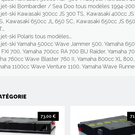
jet-ski Bombardier / Sea Doo tous modèles 1994-2001.
 jet-ski Kawasaki 300cc JS 300 TS, Kawasaki 400cc J
S, Kawasaki 650cc JL 650 SC, Kawasaki 650cc JS 650
..
et-ski Polaris tous modèles...
r jet-ski Yamaha 500cc Wave Jammer 500, Yamaha 650
FXi 700, Yamaha 700cc RA 700 BU Raider, Yamaha 7
ha 760cc Wave Blaster 760 II, Yamaha 800cc XL 80
maha 1100cc Wave Venture 1100, Yamaha Wave Runner 
ATÉGORIE
73,00 €
71