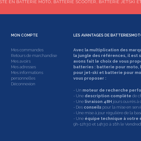
TE EN BATTERIE MOTO, BATTERIE SCOOTER, BATTERIE JETSKI E
MON
COMPTE
LES AVANTAGES DE
BATTERIESMOT
Mes commandes
Avec la multiplication des marq
Retours de marchandise
la jungle des références, il est 
Mes avoirs
avons fait le choix de vous prop
Mes adresses
batteries : batterie pour moto,
Mes informations
pour jet-ski et batterie pour 
personnelles
vous proposer :
Déconnexion
- Un
moteur de recherche perf
- Une
description complète
de c
- Une
livraison 48H
jours ouvrés à 
- Des
conseils
pour la mise en servic
- Une mise à jour régulière de la b
- Une
équipe technique à votre
9h-12h30 et 14h30 à 18h le Vendredi