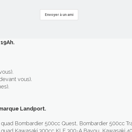
Envoyer à un ami
 19Ah.
vous).
devant vous).
es).
 marque Landport.
 quad Bombardier 500cc Quest, Bombardier 500cc Trax
r quad Kawasaki 300cc KLF 300-A Bayou, Kawasaki 40