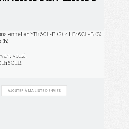
ans entretien YB16CL-B (S) / LB16CL-B (S)
 (h).
evant vous).
 CB16CLB.
AJOUTER À MA LISTE D'ENVIES