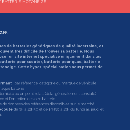
T BATTERIE MOTONEIGE
O.FR
ues de batteries génériques de qualité incertaine, et
souvent très difficile de trouver sa batterie. Nous
oser un site internet spécialisé uniquement dans les
 batterie pour scooter, batterie pour quad, batterie
motoneige. Cette hyper-spécialisation nous permet de
ormant
: par référence, catégorie ou marque de véhicule
haque batterie
domicile ou en point relais (délai généralement constaté)
e et l'entretien de votre batterie
ase de données des références disponibles sur le marché
 écoute
de 9H à 12H30 et de 14H30 à 19H du lundi au jeudi et
.