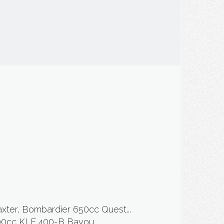
ter, Bombardier 650cc Quest...
0cc KLF 400-B Bayou...