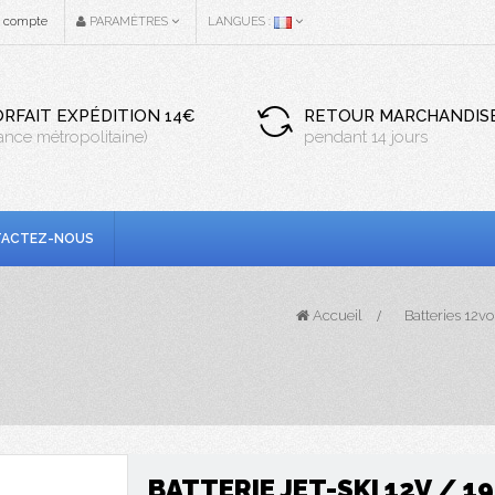
n compte
PARAMÈTRES
LANGUES :
ORFAIT EXPÉDITION 14€
RETOUR MARCHANDIS
rance métropolitaine)
pendant 14 jours
ACTEZ-NOUS
Accueil
>
Batteries 12v
BATTERIE JET-SKI 12V / 1