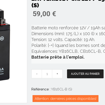
(S)
59,00 €
Batterie moto renforcée 12V / 19Ah s
Dimensions (mm): 175 (L) x 100 (l) x 160
Tension: 12 volts. Capacité: 19 Ah.
Polarité: [-+] (quand les bornes sont d
Equivalences: YB16CLB, CB16CL-B,
Batterie prête à l'emploi.
-
+
AJOUTER AU PANIER
Référence :
YB16CL-B (S)
Attention: dernières pièces disponibles!