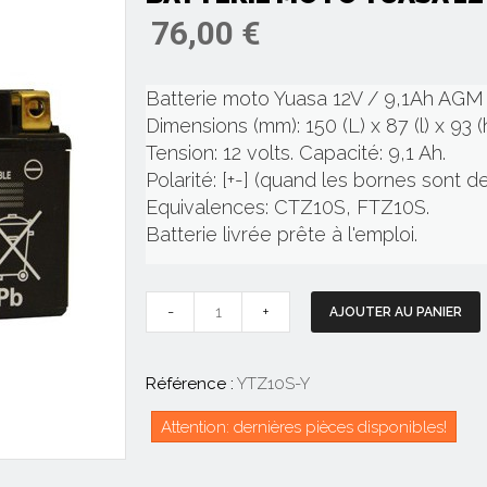
76,00 €
Batterie moto Yuasa 12V / 9,1Ah AG
Dimensions (mm): 150 (L) x 87 (l) x 93 (h
Tension: 12 volts. Capacité: 9,1 Ah.
Polarité: [+-] (quand les bornes sont d
Equivalences: CTZ10S, FTZ10S.
Batterie livrée prête à l'emploi.
-
+
AJOUTER AU PANIER
Référence :
YTZ10S-Y
Attention: dernières pièces disponibles!