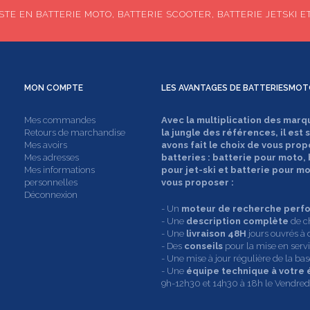
TE EN BATTERIE MOTO, BATTERIE SCOOTER, BATTERIE JETSKI E
MON
COMPTE
LES AVANTAGES DE
BATTERIESMOT
Mes commandes
Avec la multiplication des marq
Retours de marchandise
la jungle des références, il est 
Mes avoirs
avons fait le choix de vous prop
Mes adresses
batteries : batterie pour moto,
Mes informations
pour jet-ski et batterie pour 
personnelles
vous proposer :
Déconnexion
- Un
moteur de recherche perf
- Une
description complète
de c
- Une
livraison 48H
jours ouvrés à 
- Des
conseils
pour la mise en servic
- Une mise à jour régulière de la b
- Une
équipe technique à votre
9h-12h30 et 14h30 à 18h le Vendredi