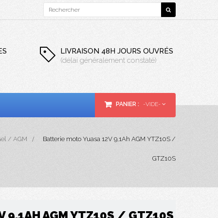
ES
LIVRAISON 48H JOURS OUVRÉS
(délai généralement constaté)
PANIER :
-VIDE-
 Gel / AGM
>
Batterie moto Yuasa 12V 9,1Ah AGM YTZ10S /
GTZ10S
V 9,1AH AGM YTZ10S / GTZ10S