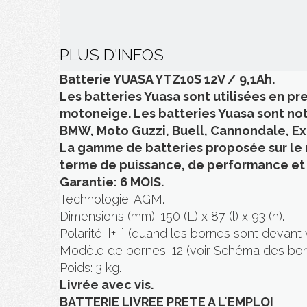
PLUS D'INFOS
Batterie YUASA YTZ10S 12V / 9,1Ah.
Les batteries Yuasa sont utilisées en pr
motoneige. Les batteries Yuasa sont no
BMW, Moto Guzzi, Buell, Cannondale, Exce
La gamme de batteries proposée sur le 
terme de puissance, de performance et d
Garantie: 6 MOIS.
Technologie: AGM.
Dimensions (mm): 150 (L) x 87 (l) x 93 (h).
Polarité: [+-] (quand les bornes sont devant 
Modèle de bornes: 12 (voir Schéma des bor
Poids: 3 kg.
Livrée avec vis.
BATTERIE LIVREE PRETE A L'EMPLOI