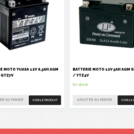
E MOTO YUASA 12V 6,3AH AGM
BATTERIE MOTO 12V 5AH AGM S
 GTZ7V
/ YTZ4V
En stock
ER AU PANIER
AJOUTER AU PANIER
VOIR LE PRODUIT
VOIR LE