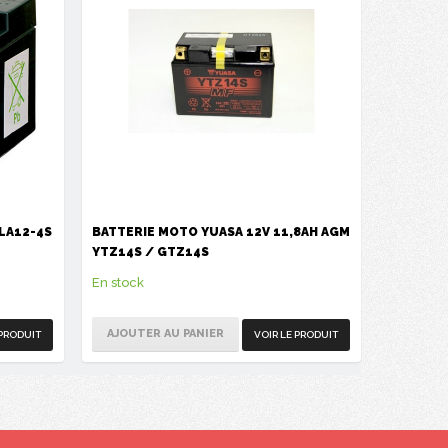
LA12-4S
BATTERIE MOTO YUASA 12V 11,8AH AGM
YTZ14S / GTZ14S
En stock
AJOUTER AU PANIER
 PRODUIT
VOIR LE PRODUIT