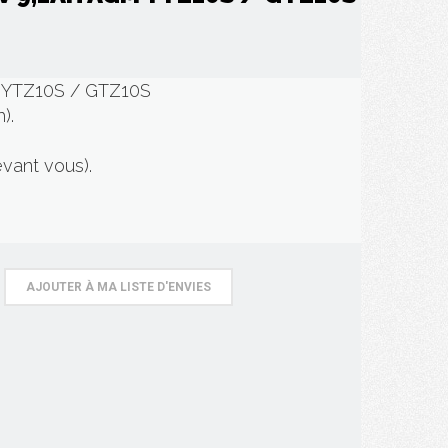
M YTZ10S / GTZ10S
).
evant vous).
AJOUTER À MA LISTE D'ENVIES