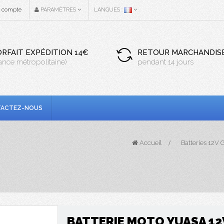
n compte
PARAMÈTRES
LANGUES :
ORFAIT EXPÉDITION 14€
RETOUR MARCHANDIS
rance métropolitaine)
pendant 14 jours
ACTEZ-NOUS
Accueil
>
Batteries 12V
BATTERIE MOTO YUASA 12