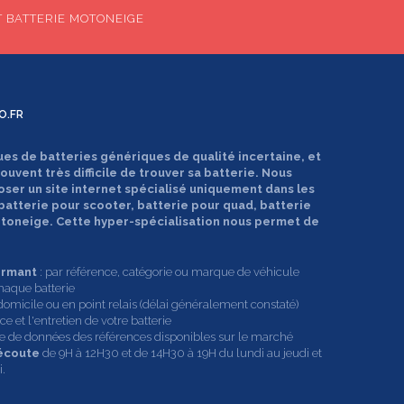
T BATTERIE MOTONEIGE
O.FR
ues de batteries génériques de qualité incertaine, et
souvent très difficile de trouver sa batterie. Nous
oser un site internet spécialisé uniquement dans les
 batterie pour scooter, batterie pour quad, batterie
motoneige. Cette hyper-spécialisation nous permet de
ormant
: par référence, catégorie ou marque de véhicule
haque batterie
domicile ou en point relais (délai généralement constaté)
e et l'entretien de votre batterie
ase de données des références disponibles sur le marché
 écoute
de 9H à 12H30 et de 14H30 à 19H du lundi au jeudi et
.