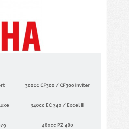
rt
300cc CF300 / CF300 Inviter
luxe
340cc EC 340 / Excel III
979
480cc PZ 480