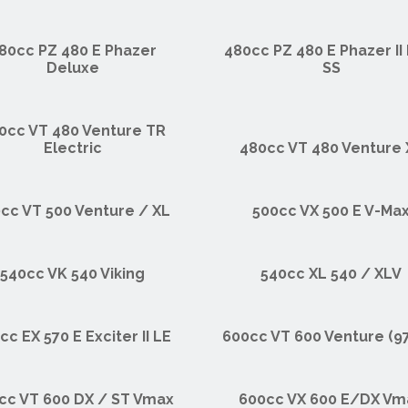
80cc PZ 480 E Phazer
480cc PZ 480 E Phazer II
Deluxe
SS
0cc VT 480 Venture TR
Electric
480cc VT 480 Venture 
cc VT 500 Venture / XL
500cc VX 500 E V-Ma
540cc VK 540 Viking
540cc XL 540 / XLV
cc EX 570 E Exciter II LE
600cc VT 600 Venture (9
cc VT 600 DX / ST Vmax
600cc VX 600 E/DX Vm