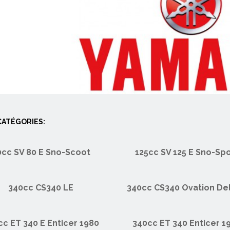
ATÉGORIES:
0cc SV 80 E Sno-Scoot
125cc SV 125 E Sno-Spo
340cc CS340 LE
340cc CS340 Ovation De
cc ET 340 E Enticer 1980
340cc ET 340 Enticer 1