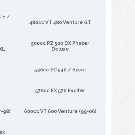
 LE /
480cc VT 480 Venture GT
500cc PZ 500 DX Phazer
XL
Deluxe
x
540cc EC 540 / Excel
570cc EX 570 Exciter
7-98)
600cc VT 600 Venture (99-06)
ax