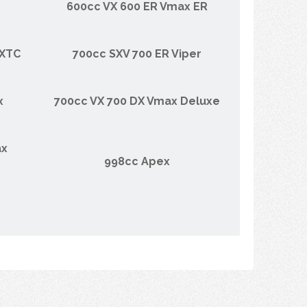
600cc VX 600 ER Vmax ER
 XTC
700cc SXV 700 ER Viper
x
700cc VX 700 DX Vmax Deluxe
ax
998cc Apex