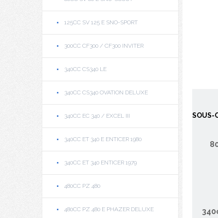
125CC SV 125 E SNO-SPORT
300CC CF300 / CF300 INVITER
340CC CS340 LE
340CC CS340 OVATION DELUXE
SOUS-C
340CC EC 340 / EXCEL III
340CC ET 340 E ENTICER 1980
8
340CC ET 340 ENTICER 1979
480CC PZ 480
480CC PZ 480 E PHAZER DELUXE
340