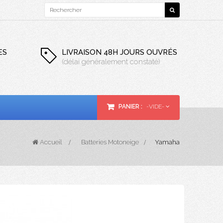
ES
LIVRAISON 48H JOURS OUVRÉS
(délai généralement constaté)
PANIER :
-VIDE-
Accueil
>
Batteries Motoneige
>
Yamaha