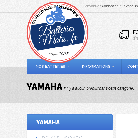
Bienvenue !
Connexion
ou
Créer u
F
(f
NOS BATTERIES
INFORMATIONS
CONT
YAMAHA
Il n'y a aucun produit dans cette catégorie.
YAMAHA
80CC SV 80 E SNO-SCOOT