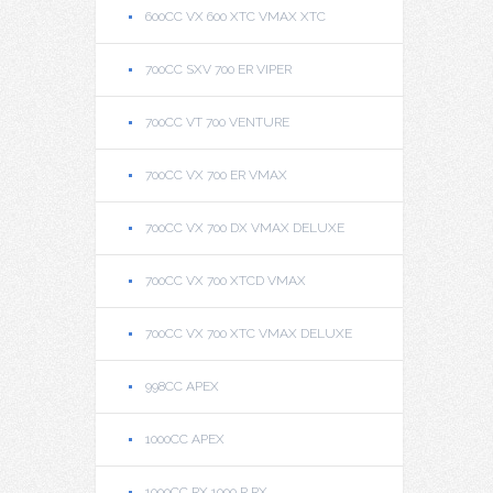
600CC VX 600 XTC VMAX XTC
700CC SXV 700 ER VIPER
700CC VT 700 VENTURE
700CC VX 700 ER VMAX
700CC VX 700 DX VMAX DELUXE
700CC VX 700 XTCD VMAX
700CC VX 700 XTC VMAX DELUXE
998CC APEX
1000CC APEX
1000CC RX 1000 R RX