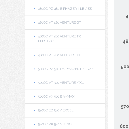
480CC PZ 480 E PHAZER II LE / SS
4
480CC VT 480 VENTURE GT
480CC VT 480 VENTURE TR
48
ELECTRIC
480CC VT 480 VENTURE XL
500
500CC PZ 500 DX PHAZER DELUXE
500CC VT 500 VENTURE / XL
500CC VX 500 E V-MAX
570
540CC EC 540 / EXCEL
540CC VK 540 VIKING
600