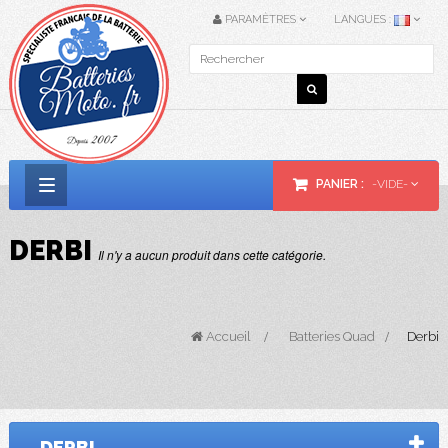
PARAMÈTRES
LANGUES :
PANIER :
-VIDE-
Basculer
la
DERBI
Il n'y a aucun produit dans cette catégorie.
navigation
Accueil
>
Batteries Quad
>
Derbi
DERBI