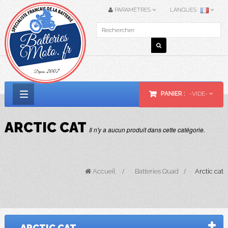
PARAMÈTRES
LANGUES :
PANIER :
-VIDE-
Basculer
la
ARCTIC CAT
Il n'y a aucun produit dans cette catégorie.
navigation
Accueil
>
Batteries Quad
>
Arctic cat
ARCTIC
CAT