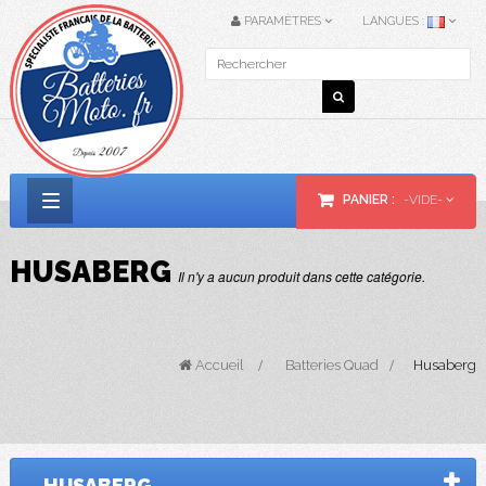
PARAMÈTRES
LANGUES :
PANIER :
-VIDE-
Basculer
la
HUSABERG
Il n'y a aucun produit dans cette catégorie.
navigation
Accueil
>
Batteries Quad
>
Husaberg
HUSABERG