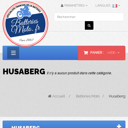
PARAMÈTRES
LANGUES :
PANIER :
-VIDE-
Basculer
la
HUSABERG
Il n'y a aucun produit dans cette catégorie.
navigation
Accueil
>
Batteries Moto
>
Husaberg
HUSABERG