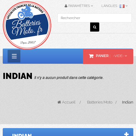
PARAMÈTRES
LANGUES :
PANIER :
-VIDE-
Basculer
la
INDIAN
Il n'y a aucun produit dans cette catégorie.
navigation
Accueil
>
Batteries Moto
>
Indian
INDIAN