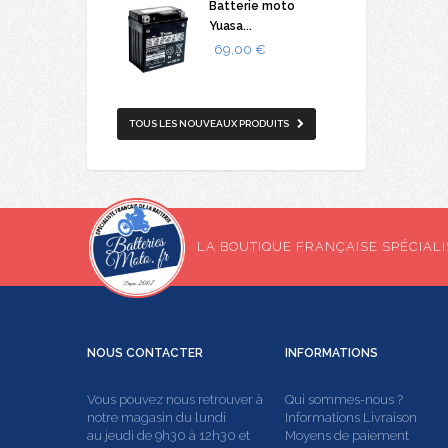
Batterie moto
Yuasa...
69,00 €
TOUS LES NOUVEAUX PRODUITS
LA BOUTIQUE FRANÇAISE SPÉCIALIS
NOUS
CONTACTER
INFORMATIONS
Vous pouvez nous retrouver à
Qui sommes-nous ?
notre magasin du lundi
Informations Livraison
au jeudi de 9h30 à 12h30 et
Moyens de paiement