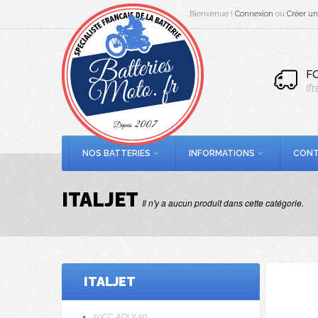
Bienvenue !
Connexion
ou
Créer u
F
(f
NOS BATTERIES
INFORMATIONS
CONT
ITALJET
Il n'y a aucun produit dans cette catégorie.
ITALJET
50CC ADLY 50