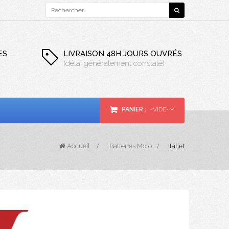
ES
LIVRAISON 48H JOURS OUVRÉS
(délai généralement constaté)
PANIER :
-VIDE-
Accueil
>
Batteries Moto
>
Italjet