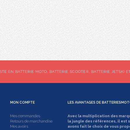
TE EN BATTERIE MOTO, BATTERIE SCOOTER, BATTERIE JETSKI E
MON
COMPTE
LES AVANTAGES DE
BATTERIESMOT
Mes commandes
Avec la multiplication des marq
Retours de marchandise
la jungle des références, il est 
Mes avoirs
avons fait le choix de vous prop