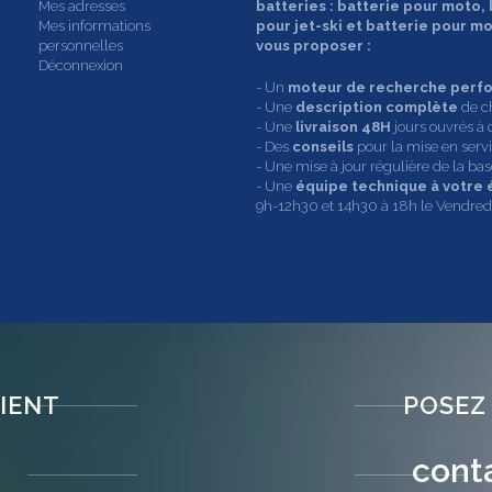
Mes adresses
batteries : batterie pour moto,
Mes informations
pour jet-ski et batterie pour 
personnelles
vous proposer :
Déconnexion
- Un
moteur de recherche perf
- Une
description complète
de c
- Une
livraison 48H
jours ouvrés à 
- Des
conseils
pour la mise en servic
- Une mise à jour régulière de la b
- Une
équipe technique à votre
9h-12h30 et 14h30 à 18h le Vendredi
LIENT
POSEZ
cont