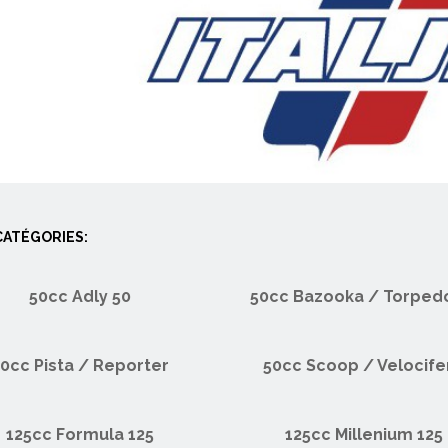
ATÉGORIES:
50cc Adly 50
50cc Bazooka / Torped
0cc Pista / Reporter
50cc Scoop / Velocife
125cc Formula 125
125cc Millenium 125