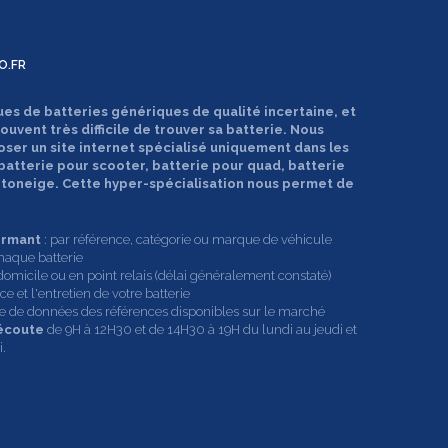
O.FR
ues de batteries génériques de qualité incertaine, et
souvent très difficile de trouver sa batterie. Nous
oser un site internet spécialisé uniquement dans les
 batterie pour scooter, batterie pour quad, batterie
motoneige. Cette hyper-spécialisation nous permet de
ormant
: par référence, catégorie ou marque de véhicule
haque batterie
domicile ou en point relais (délai généralement constaté)
e et l'entretien de votre batterie
ase de données des références disponibles sur le marché
 écoute
de 9H à 12H30 et de 14H30 à 19H du lundi au jeudi et
.