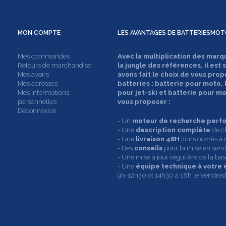
MON
COMPTE
LES AVANTAGES DE
BATTERIESMOT
Mes commandes
Avec la multiplication des marq
Retours de marchandise
la jungle des références, il est 
Mes avoirs
avons fait le choix de vous prop
Mes adresses
batteries : batterie pour moto,
Mes informations
pour jet-ski et batterie pour 
personnelles
vous proposer :
Déconnexion
- Un
moteur de recherche perf
- Une
description complète
de c
- Une
livraison 48H
jours ouvrés à 
- Des
conseils
pour la mise en servic
- Une mise à jour régulière de la b
- Une
équipe technique à votre
9h-12h30 et 14h30 à 18h le Vendredi