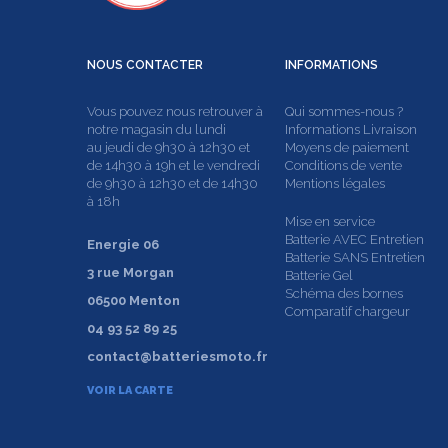
NOUS
CONTACTER
INFORMATIONS
Vous pouvez nous retrouver à
Qui sommes-nous ?
notre magasin du lundi
Informations Livraison
au jeudi de 9h30 à 12h30 et
Moyens de paiement
de 14h30 à 19h et le vendredi
Conditions de vente
de 9h30 à 12h30 et de 14h30
Mentions légales
à 18h
Mise en service
Batterie AVEC Entretien
Energie 06
Batterie SANS Entretien
3 rue Morgan
Batterie Gel
Schéma des bornes
06500 Menton
Comparatif chargeur
04 93 52 89 25
contact@batteriesmoto.fr
VOIR LA CARTE