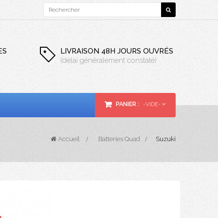
ES
LIVRAISON 48H JOURS OUVRÉS
(délai généralement constaté)
PANIER :
-VIDE-
Accueil
>
Batteries Quad
>
Suzuki