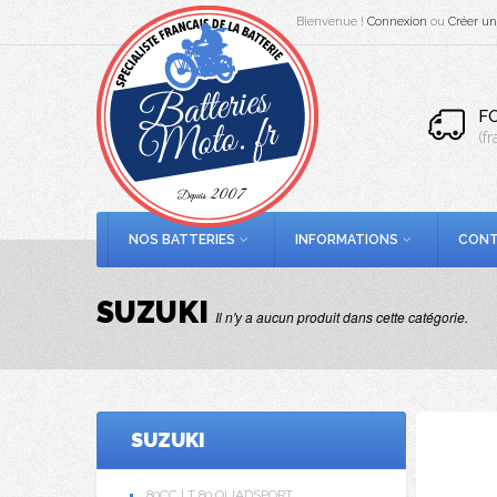
Bienvenue !
Connexion
ou
Créer u
F
(f
NOS BATTERIES
INFORMATIONS
CONT
SUZUKI
Il n'y a aucun produit dans cette catégorie.
SUZUKI
80CC LT 80 QUADSPORT