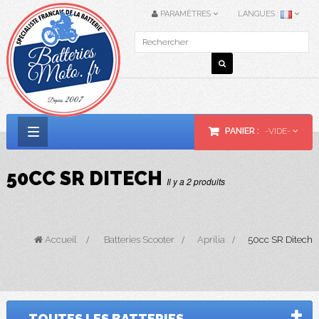
PARAMÈTRES
LANGUES :
PANIER :
-VIDE-
Basculer
la
50CC SR DITECH
Il y a 2 produits
navigation
Accueil
>
Batteries Scooter
>
Aprilia
>
50cc SR Ditech
TOUTES LES BATTERIES