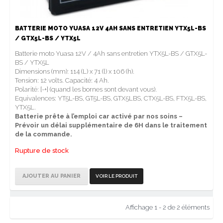
BATTERIE MOTO YUASA 12V 4AH SANS ENTRETIEN YTX5L-BS
/ GTX5L-BS / YTX5L
Batterie moto Yuasa 12V / 4Ah sans entretien YTX5L-BS / GTX5L-
BS / YTX5L
Dimensions (mm): 114 (L) x 71 (l) x 106 (h).
Tension: 12 volts. Capacité: 4 Ah.
Polarité: [-+] (quand les bornes sont devant vous).
Equivalences: YT5L-BS, GT5L-BS, GTX5LBS, CTX5L-BS, FTX5L-BS,
YTX5L.
Batterie prête à l’emploi car activé par nos soins –
Prévoir un délai supplémentaire de 6H dans le traitement
de la commande.
Rupture de stock
AJOUTER AU PANIER
VOIR LE PRODUIT
Affichage 1 - 2 de 2 éléments