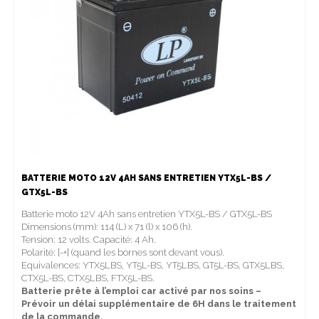
BATTERIE MOTO 12V 4AH SANS ENTRETIEN YTX5L-BS /
GTX5L-BS
Batterie moto 12V 4Ah sans entretien YTX5L-BS / GTX5L-BS
Dimensions (mm): 114 (L) x 71 (l) x 106 (h).
Tension: 12 volts. Capacité: 4 Ah.
Polarité: [-+] (quand les bornes sont devant vous).
Equivalences: YTX5LBS, YT5L-BS, YT5LBS, GT5L-BS, GTX5LBS,
CTX5L-BS, CTX5LBS, FTX5L-BS.
Batterie prête à l’emploi car activé par nos soins –
Prévoir un délai supplémentaire de 6H dans le traitement
de la commande.