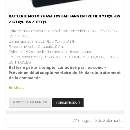
BATTERIE MOTO YUASA 12V 6AH SANS ENTRETIEN YTX7L-BS
/ GTX7L-BS / YTX7L
Batterie moto Yuasa 12V / 6Ah sans entretien YTX7L-BS / GTX7L-
BS / YTX7L
Dimensions (mm): 114 (L) x 71 (l) x 131 (h).
Tension: 12 volts. Capacité: 6 Ah.
Polarité: [-+] (quand les bornes sont devant vous).
Equivalences: YTX7LBS, GTX7LBS, CTX7L-BS, CTX7LBS, FTX7L-
BS, FTX7LBS.
Batterie prête à l’emploi car activé par nos soins –
Prévoir un délai supplémentaire de 6H dans le traitement
de la commande.
En stock
AJOUTER AU PANIER
VOIR LE PRODUIT
Affichage 1 - 2 de 2 éléments