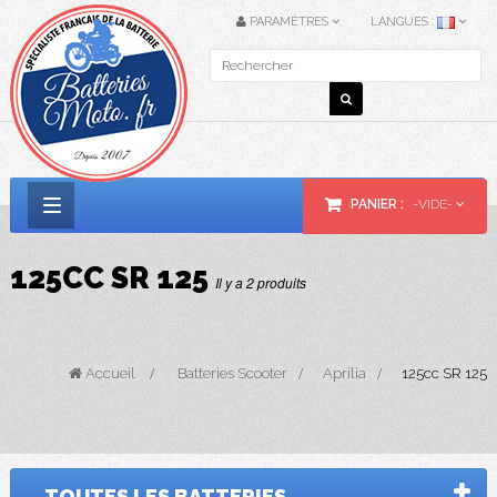
PARAMÈTRES
LANGUES :
PANIER :
-VIDE-
Basculer
la
125CC SR 125
Il y a 2 produits
navigation
Accueil
>
Batteries Scooter
>
Aprilia
>
125cc SR 125
TOUTES LES BATTERIES