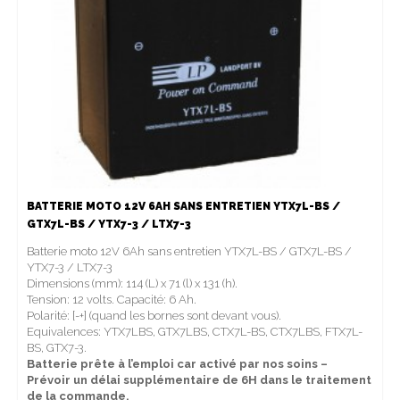
BATTERIE MOTO 12V 6AH SANS ENTRETIEN YTX7L-BS /
GTX7L-BS / YTX7-3 / LTX7-3
Batterie moto 12V 6Ah sans entretien YTX7L-BS / GTX7L-BS /
YTX7-3 / LTX7-3
Dimensions (mm): 114 (L) x 71 (l) x 131 (h).
Tension: 12 volts. Capacité: 6 Ah.
Polarité: [-+] (quand les bornes sont devant vous).
Equivalences: YTX7LBS, GTX7LBS, CTX7L-BS, CTX7LBS, FTX7L-
BS, GTX7-3.
Batterie prête à l’emploi car activé par nos soins –
Prévoir un délai supplémentaire de 6H dans le traitement
de la commande.